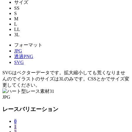
サイズ
SS
S
M
L
LL
3L
フォーマット
JPG
透過PNG
SVG
SVGはベクターデータです。拡大縮小しても荒くなりませ
んのでイラストのサイズは3Lのみです。CSSとかでサイズ変
更してください。
JPG
レースバリエーション
0
1
2