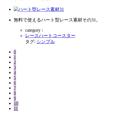
無料で使えるハート型レース素材その31。
category :
レースハートコースター
タグ:
シンプル
0
1
2
3
4
5
6
7
8
9
10
11