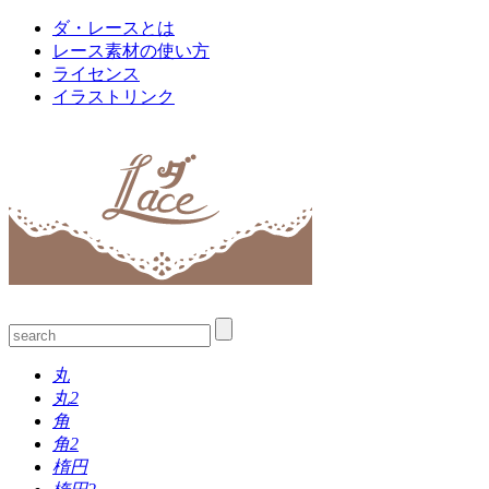
ダ・レースとは
レース素材の使い方
ライセンス
イラストリンク
丸
丸2
角
角2
楕円