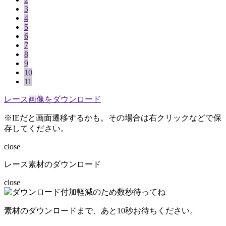
3
4
5
6
7
8
9
10
11
レース画像をダウンロード
※IEだと画面遷移するかも。その場合は右クリックなどで保
存してください。
close
レース素材のダウンロード
close
素材のダウンロードまで、あと
10
秒お待ちください。