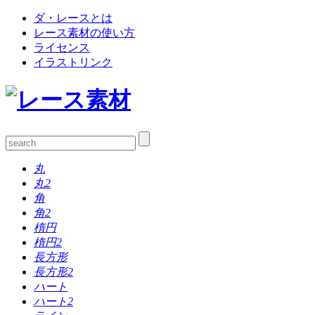
ダ・レースとは
レース素材の使い方
ライセンス
イラストリンク
丸
丸2
角
角2
楕円
楕円2
長方形
長方形2
ハート
ハート2