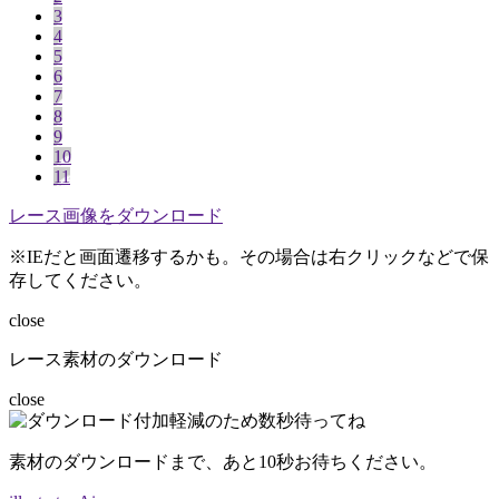
3
4
5
6
7
8
9
10
11
レース画像をダウンロード
※IEだと画面遷移するかも。その場合は右クリックなどで保
存してください。
close
レース素材のダウンロード
close
素材のダウンロードまで、あと
10
秒お待ちください。