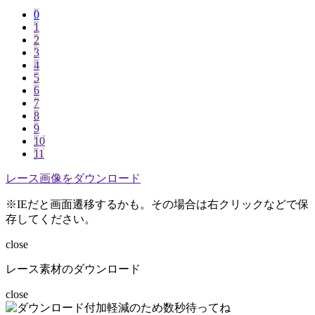
0
1
2
3
4
5
6
7
8
9
10
11
レース画像をダウンロード
※IEだと画面遷移するかも。その場合は右クリックなどで保
存してください。
close
レース素材のダウンロード
close