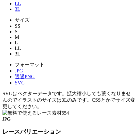
LL
3L
サイズ
SS
S
M
L
LL
3L
フォーマット
JPG
透過PNG
SVG
SVGはベクターデータです。拡大縮小しても荒くなりませ
んのでイラストのサイズは3Lのみです。CSSとかでサイズ変
更してください。
JPG
レースバリエーション