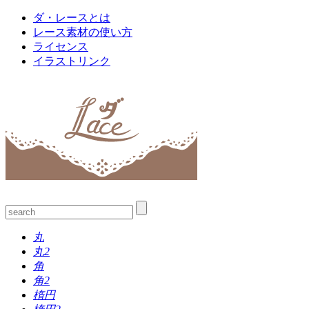
ダ・レースとは
レース素材の使い方
ライセンス
イラストリンク
丸
丸2
角
角2
楕円