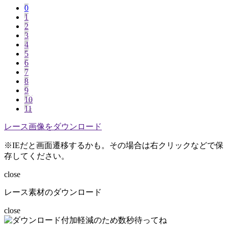
0
1
2
3
4
5
6
7
8
9
10
11
レース画像をダウンロード
※IEだと画面遷移するかも。その場合は右クリックなどで保
存してください。
close
レース素材のダウンロード
close