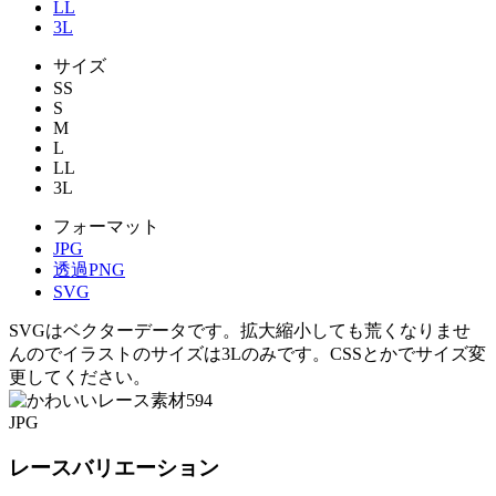
LL
3L
サイズ
SS
S
M
L
LL
3L
フォーマット
JPG
透過PNG
SVG
SVGはベクターデータです。拡大縮小しても荒くなりませ
んのでイラストのサイズは3Lのみです。CSSとかでサイズ変
更してください。
JPG
レースバリエーション