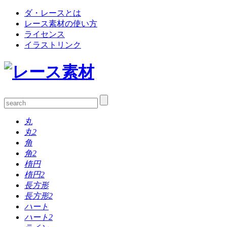
ダ・レースとは
レース素材の使い方
ライセンス
イラストリンク
丸
丸2
角
角2
楕円
楕円2
長方形
長方形2
ハート
ハート2