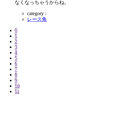
なくなっちゃうからね。
category :
レース角
0
1
2
3
4
5
6
7
8
9
10
11