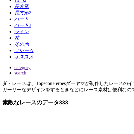
楕円2
長方形
長方形2
ハート
ハート2
ライン
花
その他
フレーム
オススメ
category
search
ダ・レースは、TopeconHeroesダーヤマが制作したレー
ガーリーなデザインをするときなどにレース素材は便利なの
素敵なレースのデータ888