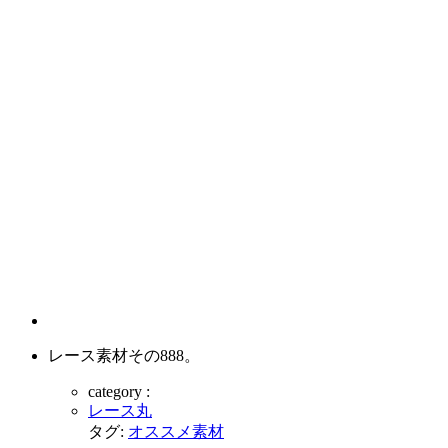
レース素材その888。
category :
レース丸
タグ:
オススメ素材