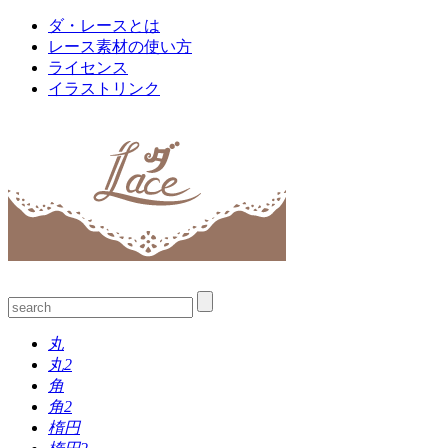
ダ・レースとは
レース素材の使い方
ライセンス
イラストリンク
丸
丸2
角
角2
楕円