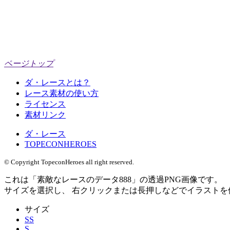
ページトップ
ダ・レースとは？
レース素材の使い方
ライセンス
素材リンク
ダ・レース
TOPECONHEROES
© Copyright TopeconHeroes all right reserved.
これは「
素敵なレースのデータ888
」の
透過PNG
画像です。
サイズを選択し、 右クリックまたは長押しなどでイラストを
サイズ
SS
S