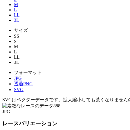
M
L
LL
3L
サイズ
SS
S
M
L
LL
3L
フォーマット
JPG
透過PNG
SVG
SVGはベクターデータです。拡大縮小しても荒くなりません
JPG
レースバリエーション