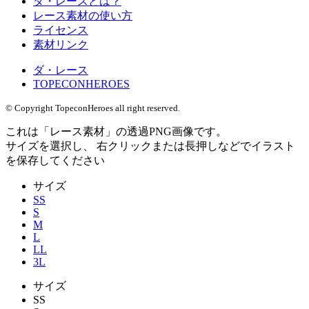
ダ・レースとは？
レース素材の使い方
ライセンス
素材リンク
ダ・レース
TOPECONHEROES
© Copyright TopeconHeroes all right reserved.
これは「
レース素材
」の
透過PNG
画像です。
サイズを選択し、 右クリックまたは長押しなどでイラスト
を保存してください
サイズ
SS
S
M
L
LL
3L
サイズ
SS