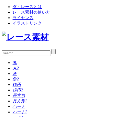
ダ・レースとは
レース素材の使い方
ライセンス
イラストリンク
丸
丸2
角
角2
楕円
楕円2
長方形
長方形2
ハート
ハート2