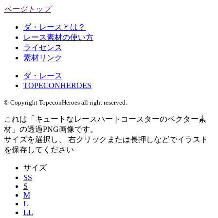
ページトップ
ダ・レースとは？
レース素材の使い方
ライセンス
素材リンク
ダ・レース
TOPECONHEROES
© Copyright TopeconHeroes all right reserved.
これは「
キュートなレースハートコースターのベクター素
材
」の
透過PNG
画像です。
サイズを選択し、 右クリックまたは長押しなどでイラスト
を保存してください
サイズ
SS
S
M
L
LL