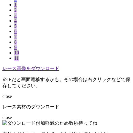
1
2
3
4
5
6
7
8
9
10
11
レース画像をダウンロード
※IEだと画面遷移するかも。その場合は右クリックなどで保
存してください。
close
レース素材のダウンロード
close