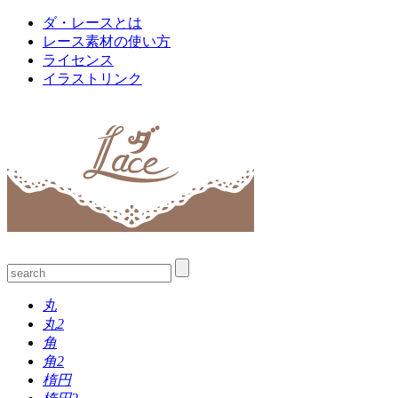
ダ・レースとは
レース素材の使い方
ライセンス
イラストリンク
丸
丸2
角
角2
楕円