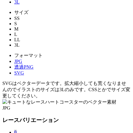
3L
サイズ
SS
S
M
L
LL
3L
フォーマット
JPG
透過PNG
SVG
SVGはベクターデータです。拡大縮小しても荒くなりませ
んのでイラストのサイズは3Lのみです。CSSとかでサイズ変
更してください。
JPG
レースバリエーション
0