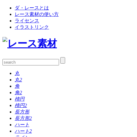
ダ・レースとは
レース素材の使い方
ライセンス
イラストリンク
丸
丸2
角
角2
楕円
楕円2
長方形
長方形2
ハート
ハート2