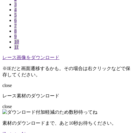
3
4
5
6
7
8
9
10
11
レース画像をダウンロード
※IEだと画面遷移するかも。その場合は右クリックなどで保
存してください。
close
レース素材のダウンロード
close
素材のダウンロードまで、あと
10
秒お待ちください。