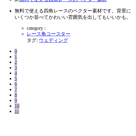
無料で使える四角レースのベクター素材です。背景に
いくつか並べてかわいい雰囲気を出してもいいかも。
category :
レース角コースター
タグ:
ウェディング
0
1
2
3
4
5
6
7
8
9
10
11