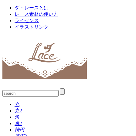
ダ・レースとは
レース素材の使い方
ライセンス
イラストリンク
丸
丸2
角
角2
楕円