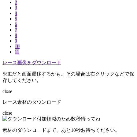
2
3
4
5
6
7
8
9
10
11
レース画像をダウンロード
※IEだと画面遷移するかも。その場合は右クリックなどで保
存してください。
close
レース素材のダウンロード
close
素材のダウンロードまで、あと
10
秒お待ちください。