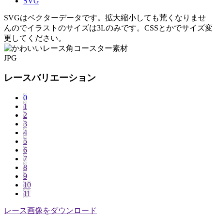
SVG
SVGはベクターデータです。拡大縮小しても荒くなりませ
んのでイラストのサイズは3Lのみです。CSSとかでサイズ変
更してください。
JPG
レースバリエーション
0
1
2
3
4
5
6
7
8
9
10
11
レース画像をダウンロード