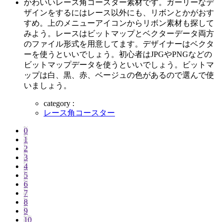
かわいいレース角コースター素材です。ガーリーなデ
ザインをするにはレース以外にも、リボンとかがおす
すめ。上のメニューアイコンからリボン素材も探して
みよう。レースはビットマップとベクターデータ両方
のファイル形式を用意してます。デザイナーはベクタ
ーを使うといいでしょう。初心者はJPGやPNGなどの
ビットマップデータを使うといいでしょう。ビットマ
ップは白、黒、赤、ベージュの色があるので選んで使
いましょう。
category :
レース角コースター
0
1
2
3
4
5
6
7
8
9
10