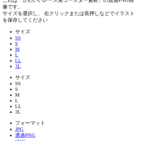
これは「
かわいいレース角コースター素材
」の
透過PNG
画
像です。
サイズを選択し、 右クリックまたは長押しなどでイラスト
を保存してください
サイズ
SS
S
M
L
LL
3L
サイズ
SS
S
M
L
LL
3L
フォーマット
JPG
透過PNG