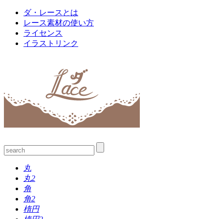
ダ・レースとは
レース素材の使い方
ライセンス
イラストリンク
丸
丸2
角
角2
楕円