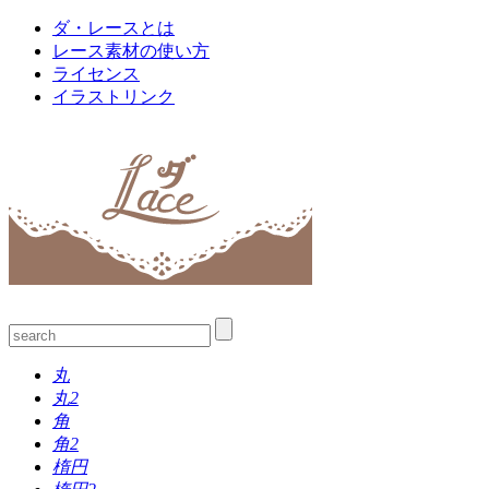
ダ・レースとは
レース素材の使い方
ライセンス
イラストリンク
丸
丸2
角
角2
楕円