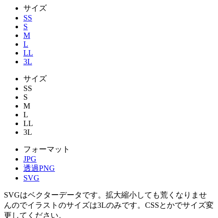
サイズ
SS
S
M
L
LL
3L
サイズ
SS
S
M
L
LL
3L
フォーマット
JPG
透過PNG
SVG
SVGはベクターデータです。拡大縮小しても荒くなりませ
んのでイラストのサイズは3Lのみです。CSSとかでサイズ変
更してください。