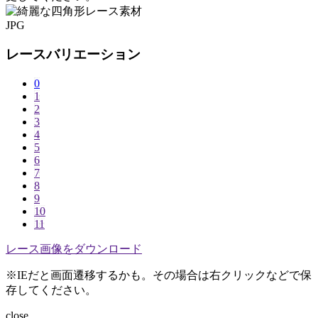
JPG
レースバリエーション
0
1
2
3
4
5
6
7
8
9
10
11
レース画像をダウンロード
※IEだと画面遷移するかも。その場合は右クリックなどで保
存してください。
close