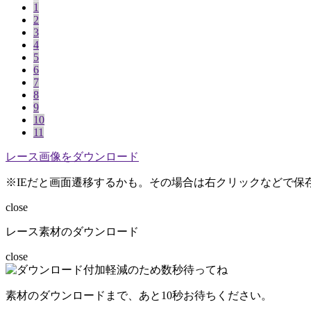
1
2
3
4
5
6
7
8
9
10
11
レース画像をダウンロード
※IEだと画面遷移するかも。その場合は右クリックなどで保
close
レース素材のダウンロード
close
素材のダウンロードまで、あと
10
秒お待ちください。