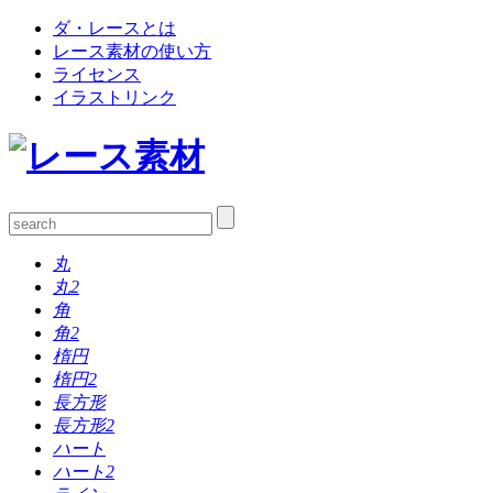
ダ・レースとは
レース素材の使い方
ライセンス
イラストリンク
丸
丸2
角
角2
楕円
楕円2
長方形
長方形2
ハート
ハート2