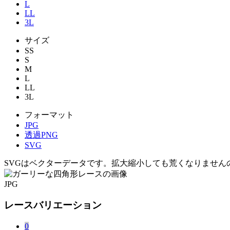
L
LL
3L
サイズ
SS
S
M
L
LL
3L
フォーマット
JPG
透過PNG
SVG
SVGはベクターデータです。拡大縮小しても荒くなりません
JPG
レースバリエーション
0