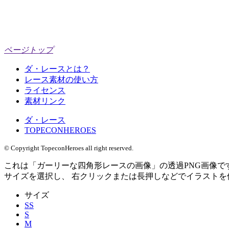
ページトップ
ダ・レースとは？
レース素材の使い方
ライセンス
素材リンク
ダ・レース
TOPECONHEROES
© Copyright TopeconHeroes all right reserved.
これは「
ガーリーな四角形レースの画像
」の
透過PNG
画像で
サイズを選択し、 右クリックまたは長押しなどでイラストを
サイズ
SS
S
M