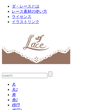
ダ・レースとは
レース素材の使い方
ライセンス
イラストリンク
丸
丸2
角
角2
楕円