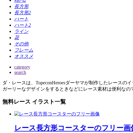
楕円2
長方形
長方形2
ハート
ハート2
ライン
花
その他
フレーム
オススメ
category
search
ダ・レースは、TopeconHeroesダーヤマが制作したレー
ガーリーなデザインをするときなどにレース素材は便利なの
無料レース イラスト一覧
レース長方形コースターのフリー画