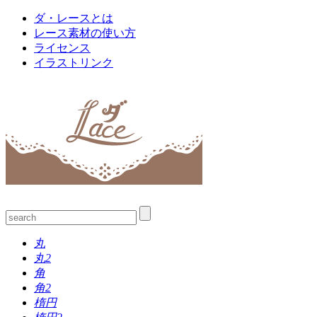
ダ・レースとは
レース素材の使い方
ライセンス
イラストリンク
丸
丸2
角
角2
楕円