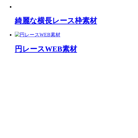
綺麗な横長レース枠素材
円レースWEB素材