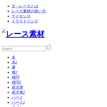
ダ・レースとは
レース素材の使い方
ライセンス
イラストリンク
丸
丸2
角
角2
楕円
楕円2
長方形
長方形2
ハート
ハート2